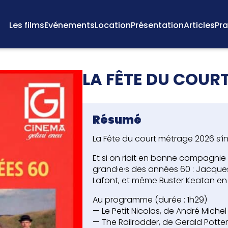
Les films
Evénements
Location
Présentation
Articles
Pra
LA FÊTE DU COUR
Résumé
La Fête du court métrage 2026 s’in
Et si on riait en bonne compagni
grand·e·s des années 60 : Jacques 
Lafont, et même Buster Keaton en 
Au programme (durée : 1h29)
— Le Petit Nicolas, de André Michel
— The Railrodder, de Gerald Potte