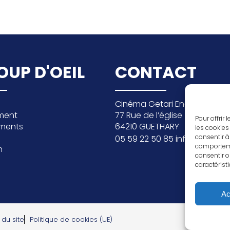
OUP D'OEIL
CONTACT
Cinéma Getari Enea
ment
77 Rue de l’église
Pour offrir
ments
64210 GUETHARY
les cookies
consentir à
05 59 22 50 85
info@getari
comportemen
n
consentir o
caractérist
Ac
 du site
Politique de cookies (UE)