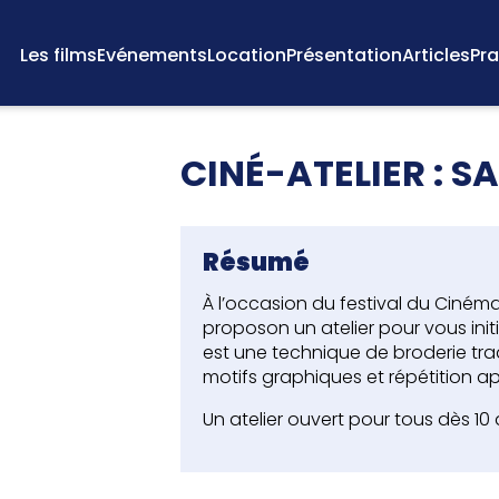
Les films
Evénements
Location
Présentation
Articles
Pra
CINÉ-ATELIER : S
Résumé
À l’occasion du festival du Ciném
proposon un atelier pour vous initi
est une technique de broderie trad
motifs graphiques et répétition a
Un atelier ouvert pour tous dès 10 