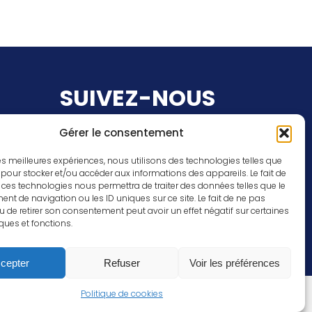
SUIVEZ-NOUS
Gérer le consentement
Facebook
Instagram
 les meilleures expériences, nous utilisons des technologies telles que
 pour stocker et/ou accéder aux informations des appareils. Le fait de
 ces technologies nous permettra de traiter des données telles que le
enea.com
t de navigation ou les ID uniques sur ce site. Le fait de ne pas
u de retirer son consentement peut avoir un effet négatif sur certaines
iques et fonctions.
cepter
Refuser
Voir les préférences
Politique de cookies