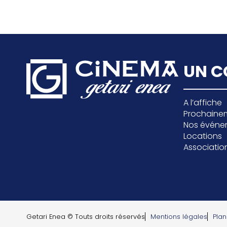
UN C
A l’affiche
Prochaine
Nos événe
Locations
Associatio
Getari Enea © Touts droits réservés
Mentions légales
Plan