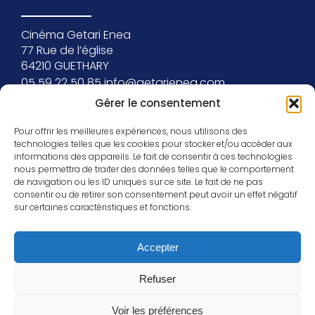
Cinéma Getari Enea
77 Rue de l’église
64210 GUETHARY
05 59 22 50 85
info@getarienea.com
SUIVEZ-NOUS
Gérer le consentement
Pour offrir les meilleures expériences, nous utilisons des
technologies telles que les cookies pour stocker et/ou accéder aux
Facebook
informations des appareils. Le fait de consentir à ces technologies
Instagram
nous permettra de traiter des données telles que le comportement
de navigation ou les ID uniques sur ce site. Le fait de ne pas
consentir ou de retirer son consentement peut avoir un effet négatif
sur certaines caractéristiques et fonctions.
Accepter
Refuser
Getari Enea © Touts droits réservés
Voir les préférences